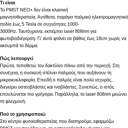
Τι είναι
Το PMST NEO+ δεν είναι κλασική
μαγνητοθεραπεία.
Αντίθετα,
παράγει παλμικό ηλεκτρομαγνητικό
πεδίο έως 5 Tesla σε συχνότητες 1000-
3000Hz.
Ταυτόχρονα,
εκπέμπει laser 808nm για
φωτοβιοδιέγερση.
Γι' αυτό
φτάνει σε βάθος έως 18cm χωρίς να
ακουμπά το δέρμα.
Πώς λειτουργεί
Πρώτα,
τοποθετώ τον δακτύλιο πάνω από την περιοχή.
Στη
συνέχεια,
η συσκευή στέλνει παλμούς που αυξάνουν τη
μικροκυκλοφορία.
Επειδή
ο παλμός είναι πολύ ισχυρός,
διεγείρει οστεοβλάστες και ινοβλάστες.
Συνεπώς,
ο ιστός
επουλώνεται πιο γρήγορα.
Παράλληλα,
το laser 808nm μειώνει
τη φλεγμονή.
Πού το χρησιμοποιώ
Στο κέντρο φυσικοθεραπείας που διατηρούμε, εφαρμόζω