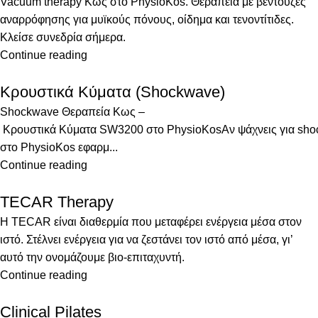
Vacuum therapy Κως στο PhysioKos. Θεραπεία με βεντούζες
αναρρόφησης για μυϊκούς πόνους, οίδημα και τενοντίτιδες.
Κλείσε συνεδρία σήμερα.
Continue reading
Κρουστικά Κύματα (Shockwave)
Shockwave Θεραπεία Κως –
Κρουστικά Κύματα SW3200 στο PhysioKosΑν ψάχνεις για sho
στο PhysioKos εφαρμ...
Continue reading
TECAR Therapy
Η TECAR είναι διαθερμία που μεταφέρει ενέργεια μέσα στον
ιστό. Στέλνει ενέργεια για να ζεστάνει τον ιστό από μέσα, γι’
αυτό την ονομάζουμε βιο-επιταχυντή.
Continue reading
Clinical Pilates