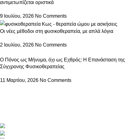
αντιμετωπίζεται οριστικά
9 Ιουλίου, 2026
No Comments
Οι νέες μέθοδοι στη φυσικοθεραπεία, με απλά λόγια
2 Ιουλίου, 2026
No Comments
Ο Πόνος ως Μήνυμα, όχι ως Εχθρός: Η Επανάσταση της
Σύγχρονης Φυσικοθεραπείας
11 Μαρτίου, 2026
No Comments
Στο PhysioKOS, η φυσικοθεραπεία γίνεται εμπειρία φροντίδας
και αποκατάστασης.
Με σύγχρονα μέσα, επιστημονική γνώση και ανθρώπινη
προσέγγιση, προσφέρουμε εξατομικευμένα προγράμματα.
Μεροπίδος 3 , Κως , 85300
Phone: +2242 0 29098