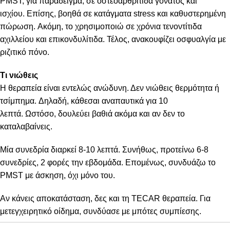
PMST,
για παράδειγμα,
σε οστεοαρθρίτιδα γόνατος και
ισχίου.
Επίσης,
βοηθά σε κατάγματα stress και καθυστερημένη
πώρωση.
Ακόμη,
το χρησιμοποιώ σε χρόνια τενοντίτιδα
αχιλλείου και επικονδυλίτιδα.
Τέλος,
ανακουφίζει οσφυαλγία με
ριζιτικό πόνο.
Τι νιώθεις
Η θεραπεία είναι εντελώς ανώδυνη. Δεν νιώθεις θερμότητα ή
τσίμπημα.
Δηλαδή,
κάθεσαι αναπαυτικά για 10
λεπτά.
Ωστόσο,
δουλεύει βαθιά ακόμα και αν δεν το
καταλαβαίνεις.
Μία συνεδρία διαρκεί 8-10 λεπτά.
Συνήθως,
προτείνω 6-8
συνεδρίες, 2 φορές την εβδομάδα.
Επομένως,
συνδυάζω το
PMST με άσκηση, όχι μόνο του.
Αν κάνεις αποκατάσταση, δες και τη
TECAR θεραπεία
. Για
μετεγχειρητικό οίδημα, συνδύασε με
μπότες συμπίεσης
.