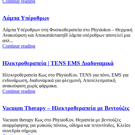
Continue reading
Λάμπα Υπέρυθρων
Λάμπα Υπέρυθρων στη Φυσικοθεραπεία στο Physiokos – Θερμική
Ανακούφιση και ΑποκατάστασηΗ λάμπα υπέρυθρων αποτελεί μια
απλ...
Continue reading
Ηλεκτροθεραπεία | TENS EMS Διαδυναμικά
Ηλεκτροθεραπεία Κως στο PhysioKos. TENS για πόνο, EMS για
ενδυνάμωση, διαδυναμικά για φλεγμονή. Αποτελεσματική
ανακούφιση χωρίς φάρμακα.
Continue reading
Vacuum Therapy – Ηλεκτροθεραπεία με Βεντούζες
Vacuum therapy Κως στο PhysioKos. Θεραπεία με βεντούζες
αναρρόφησης για μυϊκούς πόνους, οίδημα και τενοντίτιδες. Κλείσε
συνεδρία σήμερα.