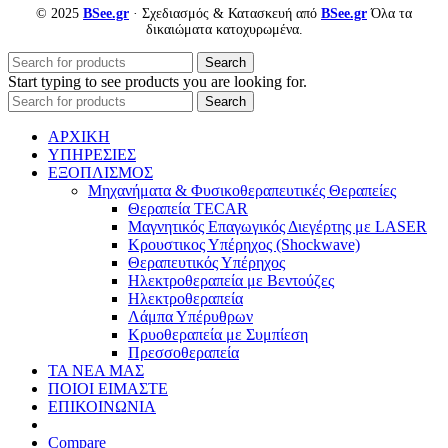
© 2025
BSee.gr
· Σχεδιασμός & Κατασκευή από
BSee.gr
Όλα τα
δικαιώματα κατοχυρωμένα.
Search
Start typing to see products you are looking for.
Search
ΑΡΧΙΚΗ
ΥΠΗΡΕΣΙΕΣ
ΕΞΟΠΛΙΣΜΟΣ
Μηχανήματα & Φυσικοθεραπευτικές Θεραπείες
Θεραπεία TECAR
Μαγνητικός Επαγωγικός Διεγέρτης με LASER
Κρουστικος Υπέρηχος (Shockwave)
Θεραπευτικός Υπέρηχος
Ηλεκτροθεραπεία με Βεντούζες
Ηλεκτροθεραπεία
Λάμπα Υπέρυθρων
Κρυοθεραπεία με Συμπίεση
Πρεσσοθεραπεία
ΤΑ ΝΕΑ ΜΑΣ
ΠΟΙΟΙ ΕΙΜΑΣΤΕ
ΕΠΙΚΟΙΝΩΝΙΑ
Compare