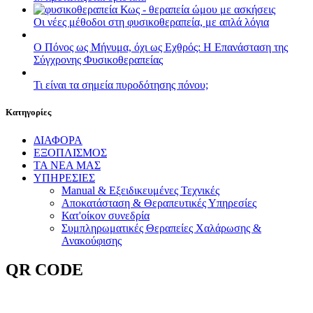
Οι νέες μέθοδοι στη φυσικοθεραπεία, με απλά λόγια
Ο Πόνος ως Μήνυμα, όχι ως Εχθρός: Η Επανάσταση της
Σύγχρονης Φυσικοθεραπείας
Τι είναι τα σημεία πυροδότησης πόνου;
Kατηγορίες
ΔΙΑΦΟΡΑ
ΕΞΟΠΛΙΣΜΟΣ
ΤΑ ΝΕΑ ΜΑΣ
ΥΠΗΡΕΣΙΕΣ
Manual & Εξειδικευμένες Τεχνικές
Αποκατάσταση & Θεραπευτικές Υπηρεσίες
Κατ'οίκον συνεδρία
Συμπληρωματικές Θεραπείες Χαλάρωσης &
Ανακούφισης
QR CODE