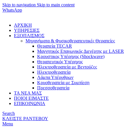
Skip to navigation
Skip to main content
WhatsApp
ΑΡΧΙΚΗ
ΥΠΗΡΕΣΙΕΣ
ΕΞΟΠΛΙΣΜΟΣ
Μηχανήματα & Φυσικοθεραπευτικές Θεραπείες
Θεραπεία TECAR
Μαγνητικός Επαγωγικός Διεγέρτης με LASER
Κρουστικος Υπέρηχος (Shockwave)
Θεραπευτικός Υπέρηχος
Ηλεκτροθεραπεία με Βεντούζες
Ηλεκτροθεραπεία
Λάμπα Υπέρυθρων
Κρυοθεραπεία με Συμπίεση
Πρεσσοθεραπεία
ΤΑ ΝΕΑ ΜΑΣ
ΠΟΙΟΙ ΕΙΜΑΣΤΕ
ΕΠΙΚΟΙΝΩΝΙΑ
Search
ΚΛΕΙΣΤΕ ΡΑΝΤΕΒΟΥ
Menu