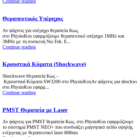
Continue reading
Θεραπευτικός Υπέρηχος
Αν ψάχνεις για υπέρηχο θεραπεία Κως,
στο PhysioKos εφαρμόζουμε θεραπευτικό υπέρηχο 1MHz και
3MHz με τη συσκευή Nu-Tek. Ε...
Continue reading
Κρουστικά Κύματα (Shockwave)
Shockwave Θεραπεία Κως –
Κρουστικά Κύματα SW3200 στο PhysioKosΑν ψάχνεις για shockwa
στο PhysioKos εφαρμ...
Continue reading
PMST Θεραπεία με Laser
Αν ψάχνεις για PMST θεραπεία Κως, στο PhysioKos εφαρμόζουμε
το σύστημα PMST NEO+ που συνδυάζει μαγνητικό πεδίο υψηλής
ενέργειας με θεραπευτικό laser 808nm