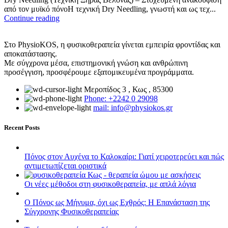
από τον μυϊκό πόνοΗ τεχνική Dry Needling, γνωστή και ως τεχ...
Continue reading
Στο PhysioKOS, η φυσικοθεραπεία γίνεται εμπειρία φροντίδας και
αποκατάστασης.
Με σύγχρονα μέσα, επιστημονική γνώση και ανθρώπινη
προσέγγιση, προσφέρουμε εξατομικευμένα προγράμματα.
Μεροπίδος 3 , Κως , 85300
Phone: +2242 0 29098
mail: info@physiokos.gr
Recent Posts
Πόνος στον Αυχένα το Καλοκαίρι: Γιατί χειροτερεύει και πώς
αντιμετωπίζεται οριστικά
Οι νέες μέθοδοι στη φυσικοθεραπεία, με απλά λόγια
Ο Πόνος ως Μήνυμα, όχι ως Εχθρός: Η Επανάσταση της
Σύγχρονης Φυσικοθεραπείας