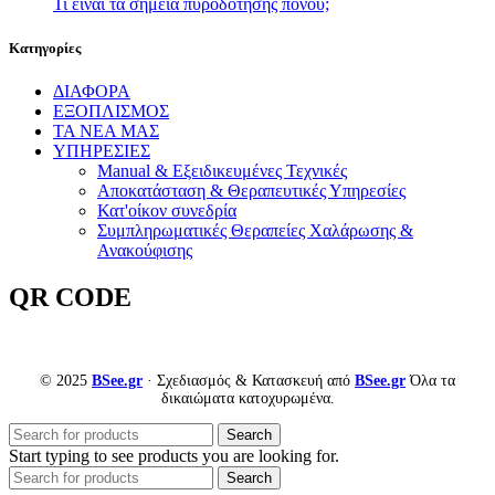
Τι είναι τα σημεία πυροδότησης πόνου;
Kατηγορίες
ΔΙΑΦΟΡΑ
ΕΞΟΠΛΙΣΜΟΣ
ΤΑ ΝΕΑ ΜΑΣ
ΥΠΗΡΕΣΙΕΣ
Manual & Εξειδικευμένες Τεχνικές
Αποκατάσταση & Θεραπευτικές Υπηρεσίες
Κατ'οίκον συνεδρία
Συμπληρωματικές Θεραπείες Χαλάρωσης &
Ανακούφισης
QR CODE
© 2025
BSee.gr
· Σχεδιασμός & Κατασκευή από
BSee.gr
Όλα τα
δικαιώματα κατοχυρωμένα.
Search
Start typing to see products you are looking for.
Search