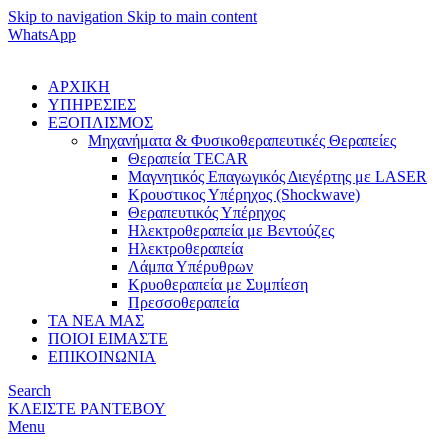
Skip to navigation
Skip to main content
WhatsApp
ΑΡΧΙΚΗ
ΥΠΗΡΕΣΙΕΣ
ΕΞΟΠΛΙΣΜΟΣ
Μηχανήματα & Φυσικοθεραπευτικές Θεραπείες
Θεραπεία TECAR
Μαγνητικός Επαγωγικός Διεγέρτης με LASER
Κρουστικος Υπέρηχος (Shockwave)
Θεραπευτικός Υπέρηχος
Ηλεκτροθεραπεία με Βεντούζες
Ηλεκτροθεραπεία
Λάμπα Υπέρυθρων
Κρυοθεραπεία με Συμπίεση
Πρεσσοθεραπεία
ΤΑ ΝΕΑ ΜΑΣ
ΠΟΙΟΙ ΕΙΜΑΣΤΕ
ΕΠΙΚΟΙΝΩΝΙΑ
Search
ΚΛΕΙΣΤΕ ΡΑΝΤΕΒΟΥ
Menu