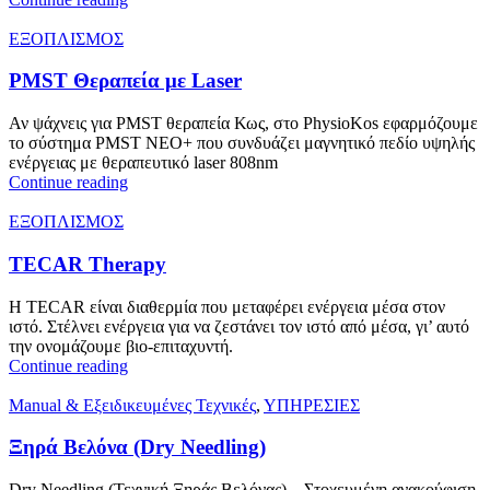
ΕΞΟΠΛΙΣΜΟΣ
PMST Θεραπεία με Laser
Αν ψάχνεις για PMST θεραπεία Κως, στο PhysioKos εφαρμόζουμε
το σύστημα PMST NEO+ που συνδυάζει μαγνητικό πεδίο υψηλής
ενέργειας με θεραπευτικό laser 808nm
Continue reading
ΕΞΟΠΛΙΣΜΟΣ
TECAR Therapy
Η TECAR είναι διαθερμία που μεταφέρει ενέργεια μέσα στον
ιστό. Στέλνει ενέργεια για να ζεστάνει τον ιστό από μέσα, γι’ αυτό
την ονομάζουμε βιο-επιταχυντή.
Continue reading
Manual & Εξειδικευμένες Τεχνικές
,
ΥΠΗΡΕΣΙΕΣ
Ξηρά Βελόνα (Dry Needling)
Dry Needling (Τεχνική Ξηράς Βελόνας) – Στοχευμένη ανακούφιση