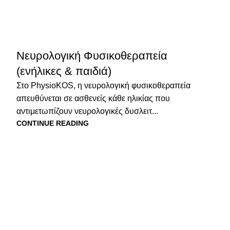
Νευρολογική Φυσικοθεραπεία
(ενήλικες & παιδιά)
Στο PhysioKOS, η νευρολογική φυσικοθεραπεία
απευθύνεται σε ασθενείς κάθε ηλικίας που
αντιμετωπίζουν νευρολογικές δυσλειτ...
CONTINUE READING
Kατηγορίες
ος στον Αυχένα το Καλοκαίρι:
ΔΙΑΦΟΡΑ
ί χειροτερεύει και πώς
ΕΞΟΠΛΙΣΜΟΣ
μετωπίζεται οριστικά
ΤΑ ΝΕΑ ΜΑΣ
ΥΠΗΡΕΣΙΕΣ
Manual & Εξειδικευμένες Τεχ
Οι νέες μέθοδοι στη