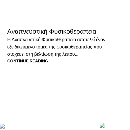
Αναπνευστική Φυσικοθεραπεία
Η Αναπνευστική Φυσικοθεραπεία αποτελεί έναν
εξειδικευμένο τομέα της φυσικοθεραπείας που
στοχεύει στη βελτίωση της λειτου...
CONTINUE READING
Recent Posts
Στο PhysioKOS, η φυσικοθεραπεία γίνεται
Πόν
εμπειρία φροντίδας και αποκατάστασης.
Γιατ
Με σύγχρονα μέσα, επιστημονική γνώση και
αντι
ανθρώπινη προσέγγιση, προσφέρουμε
εξατομικευμένα προγράμματα.