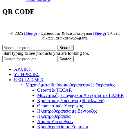
QR CODE
© 2025
BSee.gr
· Σχεδιασμός & Κατασκευή από
BSee.gr
Όλα τα
δικαιώματα κατοχυρωμένα.
Search
Start typing to see products you are looking for.
Search
ΑΡΧΙΚΗ
ΥΠΗΡΕΣΙΕΣ
ΕΞΟΠΛΙΣΜΟΣ
Μηχανήματα & Φυσικοθεραπευτικές Θεραπείες
Θεραπεία TECAR
Μαγνητικός Επαγωγικός Διεγέρτης με LASER
Κρουστικος Υπέρηχος (Shockwave)
Θεραπευτικός Υπέρηχος
Ηλεκτροθεραπεία με Βεντούζες
Ηλεκτροθεραπεία
Λάμπα Υπέρυθρων
Κρυοθεραπεία με Συμπίεση