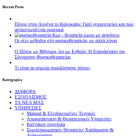
Recent Posts
Πόνος στον Αυχένα το Καλοκαίρι: Γιατί χειροτερεύει και πώς
αντιμετωπίζεται οριστικά
Οι νέες μέθοδοι στη φυσικοθεραπεία, με απλά λόγια
Ο Πόνος ως Μήνυμα, όχι ως Εχθρός: Η Επανάσταση της
Σύγχρονης Φυσικοθεραπείας
Τι είναι τα σημεία πυροδότησης πόνου;
Kατηγορίες
ΔΙΑΦΟΡΑ
ΕΞΟΠΛΙΣΜΟΣ
ΤΑ ΝΕΑ ΜΑΣ
ΥΠΗΡΕΣΙΕΣ
Manual & Εξειδικευμένες Τεχνικές
Αποκατάσταση & Θεραπευτικές Υπηρεσίες
Κατ'οίκον συνεδρία
Συμπληρωματικές Θεραπείες Χαλάρωσης &
Ανακούφισης