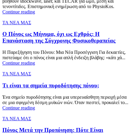
βοηθούν shockwave, laser, και TECAR για ώμο, μέση και
τενοντίτιδες. Επιστημονική ενημέρωση από το PhysioKos.
Continue reading
ΤΑ ΝΕΑ ΜΑΣ
Ο Πόνος ως Μήνυμα, όχι ως Εχθρός: Η
Επανάσταση της Σύγχρονης Φυσικοθεραπείας
Η Παρεξήγηση του Πόνου: Μια Νέα Προσέγγιση Για δεκαετίες,
πιστεύαμε ότι ο πόνος είναι μια απλή ένδειξη βλάβης: «κάτι χά...
Continue reading
ΤΑ ΝΕΑ ΜΑΣ
Τι είναι τα σημεία πυροδότησης πόνου;
Ένα σημείο πυροδότησης είναι μια υπερευαίσθητη περιοχή μέσα
σε μια σφιγμένη δέσμη μυϊκών ινών. Όταν πιεστεί, προκαλεί το...
Continue reading
ΤΑ ΝΕΑ ΜΑΣ
Πόνος Μετά την Προπόνηση: Πότε Είναι