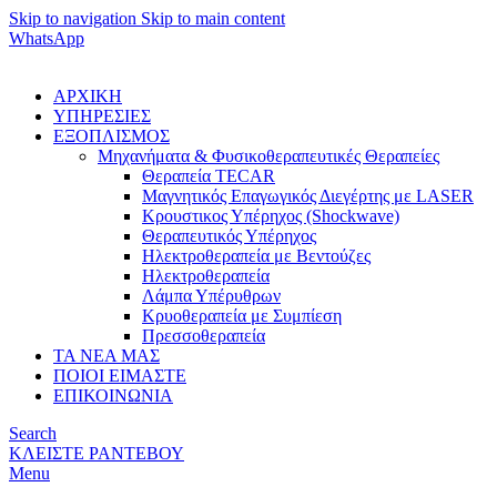
Skip to navigation
Skip to main content
WhatsApp
ΑΡΧΙΚΗ
ΥΠΗΡΕΣΙΕΣ
ΕΞΟΠΛΙΣΜΟΣ
Μηχανήματα & Φυσικοθεραπευτικές Θεραπείες
Θεραπεία TECAR
Μαγνητικός Επαγωγικός Διεγέρτης με LASER
Κρουστικος Υπέρηχος (Shockwave)
Θεραπευτικός Υπέρηχος
Ηλεκτροθεραπεία με Βεντούζες
Ηλεκτροθεραπεία
Λάμπα Υπέρυθρων
Κρυοθεραπεία με Συμπίεση
Πρεσσοθεραπεία
ΤΑ ΝΕΑ ΜΑΣ
ΠΟΙΟΙ ΕΙΜΑΣΤΕ
ΕΠΙΚΟΙΝΩΝΙΑ
Search
ΚΛΕΙΣΤΕ ΡΑΝΤΕΒΟΥ
Menu