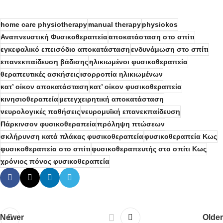
home care physiotherapy
manual therapy
physiokos
Αναπνευστική Φυσικοθεραπεία
αποκατάσταση στο σπίτι
εγκεφαλικό επεισόδιο αποκατάσταση
ενδυνάμωση στο σπίτι
επανεκπαίδευση βάδισης
ηλικιωμένοι φυσικοθεραπεία
θεραπευτικές ασκήσεις
ισορροπία ηλικιωμένων
κατ’ οίκον αποκατάσταση
κατ’ οίκον φυσικοθεραπεία
κινησιοθεραπεία
μετεγχειρητική αποκατάσταση
νευρολογικές παθήσεις
νευρομυϊκή επανεκπαίδευση
Πάρκινσον φυσικοθεραπεία
πρόληψη πτώσεων
σκλήρυνση κατά πλάκας φυσικοθεραπεία
φυσικοθεραπεία Κως
φυσικοθεραπεία στο σπίτι
φυσικοθεραπευτής στο σπίτι Κως
χρόνιος πόνος φυσικοθεραπεία
Newer
Older