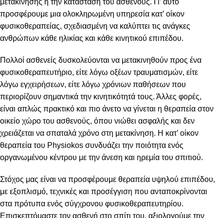
μετακίνησης ή την κατάσταση του ασθενούς. Γι’ αυτό
προσφέρουμε μια ολοκληρωμένη υπηρεσία κατ’ οίκον
φυσικοθεραπείας, σχεδιασμένη να καλύπτει τις ανάγκες
ανθρώπων κάθε ηλικίας και κάθε κινητικού επιπέδου.
Πολλοί ασθενείς δυσκολεύονται να μετακινηθούν προς ένα
φυσικοθεραπευτήριο, είτε λόγω οξέων τραυματισμών, είτε
λόγω εγχειρήσεων, είτε λόγω χρόνιων παθήσεων που
περιορίζουν σημαντικά την κινητικότητά τους. Άλλες φορές,
είναι απλώς πρακτικό και πιο άνετο να γίνεται η θεραπεία στον
οικείο χώρο του ασθενούς, όπου νιώθει ασφαλής και δεν
χρειάζεται να σπαταλά χρόνο στη μετακίνηση. Η κατ’ οίκον
θεραπεία του Physiokos συνδυάζει την ποιότητα ενός
οργανωμένου κέντρου με την άνεση και ηρεμία του σπιτιού.
Στόχος μας είναι να προσφέρουμε θεραπεία υψηλού επιπέδου,
με εξοπλισμό, τεχνικές και προσέγγιση που ανταποκρίνονται
στα πρότυπα ενός σύγχρονου φυσικοθεραπευτηρίου.
Επισκεπτόμαστε τον ασθενή στο σπίτι του, αξιολογούμε την