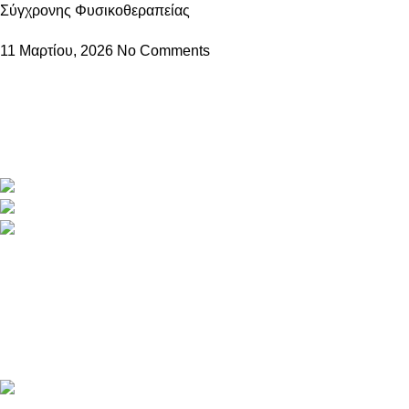
Σύγχρονης Φυσικοθεραπείας
11 Μαρτίου, 2026
No Comments
Στο PhysioKOS, η φυσικοθεραπεία γίνεται εμπειρία φροντίδας
και αποκατάστασης.
Με σύγχρονα μέσα, επιστημονική γνώση και ανθρώπινη
προσέγγιση, προσφέρουμε εξατομικευμένα προγράμματα.
Μεροπίδος 3 , Κως , 85300
Phone: +2242 0 29098
mail: info@physiokos.gr
Recent Posts
Πόνος στον Αυχένα το Καλοκαίρι: Γιατί χειροτερεύει και πώς
αντιμετωπίζεται οριστικά