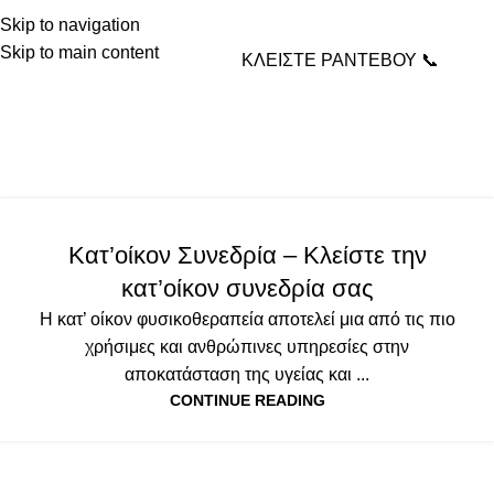
Skip to navigation
Skip to main content
ΚΛΕΙΣΤΕ ΡΑΝΤΕΒΟΥ 📞
Tag Archives: κατ’ οίκον
αποκατάσταση
Home
Posts Tagged "κατ’ οίκον αποκατάσταση"
ΚΑΤ'ΟΊΚΟΝ ΣΥΝΕΔΡΊΑ
,
ΥΠΗΡΕΣΙΕΣ
Κατ’οίκον Συνεδρία – Κλείστε την
κατ’οίκον συνεδρία σας
Η κατ’ οίκον φυσικοθεραπεία αποτελεί μια από τις πιο
χρήσιμες και ανθρώπινες υπηρεσίες στην
αποκατάσταση της υγείας και ...
CONTINUE READING