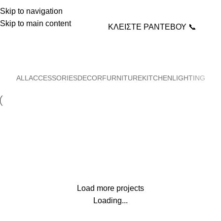
Skip to navigation
Skip to main content
ΚΛΕΙΣΤΕ ΡΑΝΤΕΒΟΥ 📞
Portfolio
Home
Portfolio
ALL
ACCESSORIES
DECOR
FURNITURE
KITCHEN
LIGHTING
Suspendisse quam at vestibulum
Kitchen
Netus eu mollis hac dignis
Furniture
Et vestibulum quis a suspendisse
Decor
Imperdiet mauris a nontin
Accessories
Venenatis nam phasellus
Lighting
Load more projects
Leo uteu ullamcorper
Kitchen
Loading...