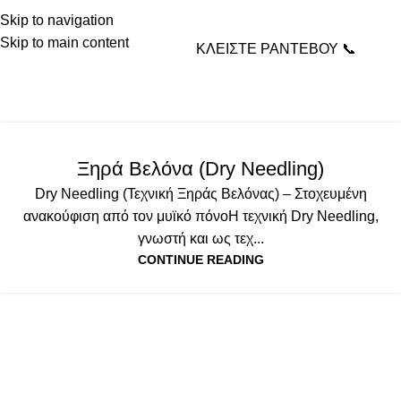
Skip to navigation
Skip to main content
ΚΛΕΙΣΤΕ ΡΑΝΤΕΒΟΥ 📞
Tag Archives: ξηρά βελόνα
Home
Posts Tagged "ξηρά βελόνα"
MANUAL & ΕΞΕΙΔΙΚΕΥΜΈΝΕΣ ΤΕΧΝΙΚΈΣ
,
ΥΠΗΡΕΣΙΕΣ
Ξηρά Βελόνα (Dry Needling)
Dry Needling (Τεχνική Ξηράς Βελόνας) – Στοχευμένη
ανακούφιση από τον μυϊκό πόνοΗ τεχνική Dry Needling,
γνωστή και ως τεχ...
CONTINUE READING