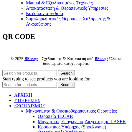
Manual & Εξειδικευμένες Τεχνικές
Αποκατάσταση & Θεραπευτικές Υπηρεσίες
Κατ'οίκον συνεδρία
Συμπληρωματικές Θεραπείες Χαλάρωσης &
Ανακούφισης
QR CODE
© 2025
BSee.gr
· Σχεδιασμός & Κατασκευή από
BSee.gr
Όλα τα
δικαιώματα κατοχυρωμένα.
Search
Start typing to see products you are looking for.
Search
ΑΡΧΙΚΗ
ΥΠΗΡΕΣΙΕΣ
ΕΞΟΠΛΙΣΜΟΣ
Μηχανήματα & Φυσικοθεραπευτικές Θεραπείες
Θεραπεία TECAR
Μαγνητικός Επαγωγικός Διεγέρτης με LASER
Κρουστικος Υπέρηχος (Shockwave)