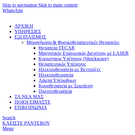
Skip to navigation
Skip to main content
WhatsApp
ΑΡΧΙΚΗ
ΥΠΗΡΕΣΙΕΣ
ΕΞΟΠΛΙΣΜΟΣ
Μηχανήματα & Φυσικοθεραπευτικές Θεραπείες
Θεραπεία TECAR
Μαγνητικός Επαγωγικός Διεγέρτης με LASER
Κρουστικος Υπέρηχος (Shockwave)
Θεραπευτικός Υπέρηχος
Ηλεκτροθεραπεία με Βεντούζες
Ηλεκτροθεραπεία
Λάμπα Υπέρυθρων
Κρυοθεραπεία με Συμπίεση
Πρεσσοθεραπεία
ΤΑ ΝΕΑ ΜΑΣ
ΠΟΙΟΙ ΕΙΜΑΣΤΕ
ΕΠΙΚΟΙΝΩΝΙΑ
Search
ΚΛΕΙΣΤΕ ΡΑΝΤΕΒΟΥ
Menu