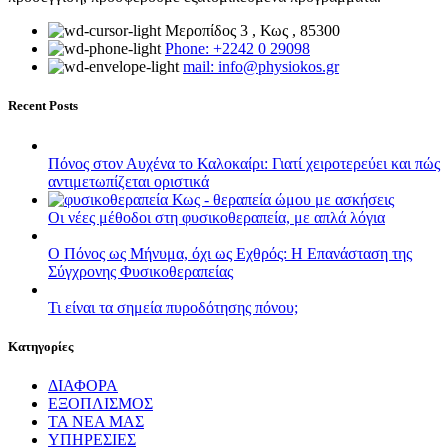
Μεροπίδος 3 , Κως , 85300
Phone: +2242 0 29098
mail: info@physiokos.gr
Recent Posts
Πόνος στον Αυχένα το Καλοκαίρι: Γιατί χειροτερεύει και πώς
αντιμετωπίζεται οριστικά
Οι νέες μέθοδοι στη φυσικοθεραπεία, με απλά λόγια
Ο Πόνος ως Μήνυμα, όχι ως Εχθρός: Η Επανάσταση της
Σύγχρονης Φυσικοθεραπείας
Τι είναι τα σημεία πυροδότησης πόνου;
Kατηγορίες
ΔΙΑΦΟΡΑ
ΕΞΟΠΛΙΣΜΟΣ
ΤΑ ΝΕΑ ΜΑΣ
ΥΠΗΡΕΣΙΕΣ