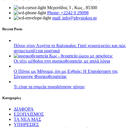
Μεροπίδος 3 , Κως , 85300
Phone: +2242 0 29098
mail: info@physiokos.gr
Recent Posts
Πόνος στον Αυχένα το Καλοκαίρι: Γιατί χειροτερεύει και πώς
αντιμετωπίζεται οριστικά
Οι νέες μέθοδοι στη φυσικοθεραπεία, με απλά λόγια
Ο Πόνος ως Μήνυμα, όχι ως Εχθρός: Η Επανάσταση της
Σύγχρονης Φυσικοθεραπείας
Τι είναι τα σημεία πυροδότησης πόνου;
Kατηγορίες
ΔΙΑΦΟΡΑ
ΕΞΟΠΛΙΣΜΟΣ
ΤΑ ΝΕΑ ΜΑΣ
ΥΠΗΡΕΣΙΕΣ