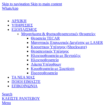
Skip to navigation
Skip to main content
WhatsApp
ΑΡΧΙΚΗ
ΥΠΗΡΕΣΙΕΣ
ΕΞΟΠΛΙΣΜΟΣ
Μηχανήματα & Φυσικοθεραπευτικές Θεραπείες
Θεραπεία TECAR
Μαγνητικός Επαγωγικός Διεγέρτης με LASER
Κρουστικος Υπέρηχος (Shockwave)
Θεραπευτικός Υπέρηχος
Ηλεκτροθεραπεία με Βεντούζες
Ηλεκτροθεραπεία
Λάμπα Υπέρυθρων
Κρυοθεραπεία με Συμπίεση
Πρεσσοθεραπεία
ΤΑ ΝΕΑ ΜΑΣ
ΠΟΙΟΙ ΕΙΜΑΣΤΕ
ΕΠΙΚΟΙΝΩΝΙΑ
Search
ΚΛΕΙΣΤΕ ΡΑΝΤΕΒΟΥ
Menu