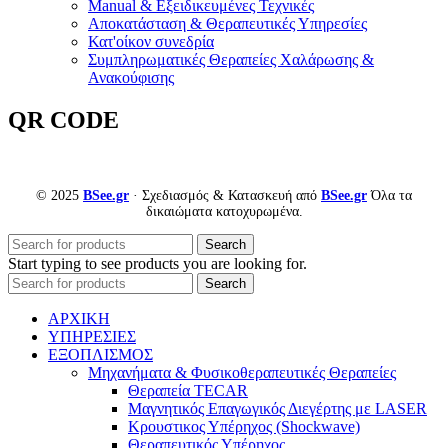
Manual & Εξειδικευμένες Τεχνικές
Αποκατάσταση & Θεραπευτικές Υπηρεσίες
Κατ'οίκον συνεδρία
Συμπληρωματικές Θεραπείες Χαλάρωσης &
Ανακούφισης
QR CODE
© 2025
BSee.gr
· Σχεδιασμός & Κατασκευή από
BSee.gr
Όλα τα
δικαιώματα κατοχυρωμένα.
Search
Start typing to see products you are looking for.
Search
ΑΡΧΙΚΗ
ΥΠΗΡΕΣΙΕΣ
ΕΞΟΠΛΙΣΜΟΣ
Μηχανήματα & Φυσικοθεραπευτικές Θεραπείες
Θεραπεία TECAR
Μαγνητικός Επαγωγικός Διεγέρτης με LASER
Κρουστικος Υπέρηχος (Shockwave)
Θεραπευτικός Υπέρηχος