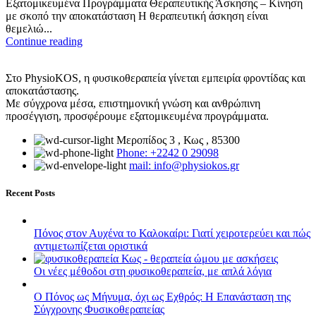
Εξατομικευμένα Προγράμματα Θεραπευτικής Άσκησης – Κίνηση
με σκοπό την αποκατάσταση Η θεραπευτική άσκηση είναι
θεμελιώ...
Continue reading
Στο PhysioKOS, η φυσικοθεραπεία γίνεται εμπειρία φροντίδας και
αποκατάστασης.
Με σύγχρονα μέσα, επιστημονική γνώση και ανθρώπινη
προσέγγιση, προσφέρουμε εξατομικευμένα προγράμματα.
Μεροπίδος 3 , Κως , 85300
Phone: +2242 0 29098
mail: info@physiokos.gr
Recent Posts
Πόνος στον Αυχένα το Καλοκαίρι: Γιατί χειροτερεύει και πώς
αντιμετωπίζεται οριστικά
Οι νέες μέθοδοι στη φυσικοθεραπεία, με απλά λόγια
Ο Πόνος ως Μήνυμα, όχι ως Εχθρός: Η Επανάσταση της
Σύγχρονης Φυσικοθεραπείας