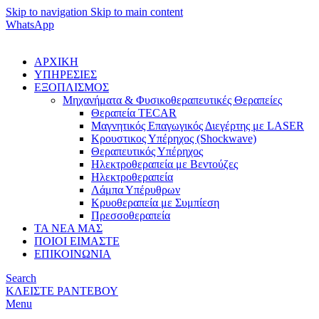
Skip to navigation
Skip to main content
WhatsApp
ΑΡΧΙΚΗ
ΥΠΗΡΕΣΙΕΣ
ΕΞΟΠΛΙΣΜΟΣ
Μηχανήματα & Φυσικοθεραπευτικές Θεραπείες
Θεραπεία TECAR
Μαγνητικός Επαγωγικός Διεγέρτης με LASER
Κρουστικος Υπέρηχος (Shockwave)
Θεραπευτικός Υπέρηχος
Ηλεκτροθεραπεία με Βεντούζες
Ηλεκτροθεραπεία
Λάμπα Υπέρυθρων
Κρυοθεραπεία με Συμπίεση
Πρεσσοθεραπεία
ΤΑ ΝΕΑ ΜΑΣ
ΠΟΙΟΙ ΕΙΜΑΣΤΕ
ΕΠΙΚΟΙΝΩΝΙΑ
Search
ΚΛΕΙΣΤΕ ΡΑΝΤΕΒΟΥ
Menu