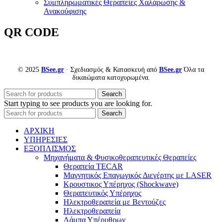
Συμπληρωματικές Θεραπείες Χαλάρωσης &
Ανακούφισης
QR CODE
© 2025
BSee.gr
· Σχεδιασμός & Κατασκευή από
BSee.gr
Όλα τα
δικαιώματα κατοχυρωμένα.
Search
Start typing to see products you are looking for.
Search
ΑΡΧΙΚΗ
ΥΠΗΡΕΣΙΕΣ
ΕΞΟΠΛΙΣΜΟΣ
Μηχανήματα & Φυσικοθεραπευτικές Θεραπείες
Θεραπεία TECAR
Μαγνητικός Επαγωγικός Διεγέρτης με LASER
Κρουστικος Υπέρηχος (Shockwave)
Θεραπευτικός Υπέρηχος
Ηλεκτροθεραπεία με Βεντούζες
Ηλεκτροθεραπεία
Λάμπα Υπέρυθρων