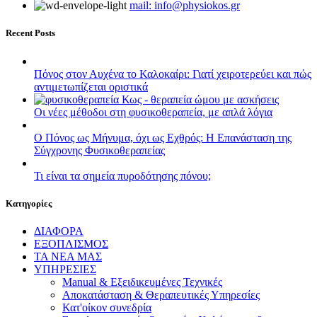
mail: info@physiokos.gr
Recent Posts
Πόνος στον Αυχένα το Καλοκαίρι: Γιατί χειροτερεύει και πώς
αντιμετωπίζεται οριστικά
Οι νέες μέθοδοι στη φυσικοθεραπεία, με απλά λόγια
Ο Πόνος ως Μήνυμα, όχι ως Εχθρός: Η Επανάσταση της
Σύγχρονης Φυσικοθεραπείας
Τι είναι τα σημεία πυροδότησης πόνου;
Kατηγορίες
ΔΙΑΦΟΡΑ
ΕΞΟΠΛΙΣΜΟΣ
ΤΑ ΝΕΑ ΜΑΣ
ΥΠΗΡΕΣΙΕΣ
Manual & Εξειδικευμένες Τεχνικές
Αποκατάσταση & Θεραπευτικές Υπηρεσίες
Κατ'οίκον συνεδρία