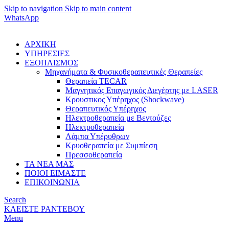
Skip to navigation
Skip to main content
WhatsApp
ΑΡΧΙΚΗ
ΥΠΗΡΕΣΙΕΣ
ΕΞΟΠΛΙΣΜΟΣ
Μηχανήματα & Φυσικοθεραπευτικές Θεραπείες
Θεραπεία TECAR
Μαγνητικός Επαγωγικός Διεγέρτης με LASER
Κρουστικος Υπέρηχος (Shockwave)
Θεραπευτικός Υπέρηχος
Ηλεκτροθεραπεία με Βεντούζες
Ηλεκτροθεραπεία
Λάμπα Υπέρυθρων
Κρυοθεραπεία με Συμπίεση
Πρεσσοθεραπεία
ΤΑ ΝΕΑ ΜΑΣ
ΠΟΙΟΙ ΕΙΜΑΣΤΕ
ΕΠΙΚΟΙΝΩΝΙΑ
Search
ΚΛΕΙΣΤΕ ΡΑΝΤΕΒΟΥ
Menu