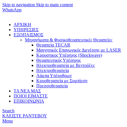
Skip to navigation
Skip to main content
WhatsApp
ΑΡΧΙΚΗ
ΥΠΗΡΕΣΙΕΣ
ΕΞΟΠΛΙΣΜΟΣ
Μηχανήματα & Φυσικοθεραπευτικές Θεραπείες
Θεραπεία TECAR
Μαγνητικός Επαγωγικός Διεγέρτης με LASER
Κρουστικος Υπέρηχος (Shockwave)
Θεραπευτικός Υπέρηχος
Ηλεκτροθεραπεία με Βεντούζες
Ηλεκτροθεραπεία
Λάμπα Υπέρυθρων
Κρυοθεραπεία με Συμπίεση
Πρεσσοθεραπεία
ΤΑ ΝΕΑ ΜΑΣ
ΠΟΙΟΙ ΕΙΜΑΣΤΕ
ΕΠΙΚΟΙΝΩΝΙΑ
Search
ΚΛΕΙΣΤΕ ΡΑΝΤΕΒΟΥ
Menu