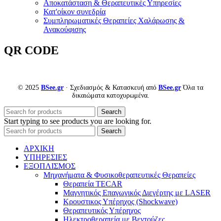
Αποκατάσταση & Θεραπευτικές Υπηρεσίες
Κατ'οίκον συνεδρία
Συμπληρωματικές Θεραπείες Χαλάρωσης &
Ανακούφισης
QR CODE
© 2025
BSee.gr
· Σχεδιασμός & Κατασκευή από
BSee.gr
Όλα τα
δικαιώματα κατοχυρωμένα.
Search
Start typing to see products you are looking for.
Search
ΑΡΧΙΚΗ
ΥΠΗΡΕΣΙΕΣ
ΕΞΟΠΛΙΣΜΟΣ
Μηχανήματα & Φυσικοθεραπευτικές Θεραπείες
Θεραπεία TECAR
Μαγνητικός Επαγωγικός Διεγέρτης με LASER
Κρουστικος Υπέρηχος (Shockwave)
Θεραπευτικός Υπέρηχος
Ηλεκτροθεραπεία με Βεντούζες