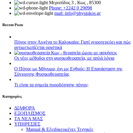
Μεροπίδος 3 , Κως , 85300
Phone: +2242 0 29098
mail: info@physiokos.gr
Recent Posts
Πόνος στον Αυχένα το Καλοκαίρι: Γιατί χειροτερεύει και πώς
αντιμετωπίζεται οριστικά
Οι νέες μέθοδοι στη φυσικοθεραπεία, με απλά λόγια
Ο Πόνος ως Μήνυμα, όχι ως Εχθρός: Η Επανάσταση της
Σύγχρονης Φυσικοθεραπείας
Τι είναι τα σημεία πυροδότησης πόνου;
Kατηγορίες
ΔΙΑΦΟΡΑ
ΕΞΟΠΛΙΣΜΟΣ
ΤΑ ΝΕΑ ΜΑΣ
ΥΠΗΡΕΣΙΕΣ
Manual & Εξειδικευμένες Τεχνικές