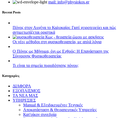
mail: info@physiokos.gr
Recent Posts
Πόνος στον Αυχένα το Καλοκαίρι: Γιατί χειροτερεύει και πώς
αντιμετωπίζεται οριστικά
Οι νέες μέθοδοι στη φυσικοθεραπεία, με απλά λόγια
Ο Πόνος ως Μήνυμα, όχι ως Εχθρός: Η Επανάσταση της
Σύγχρονης Φυσικοθεραπείας
Τι είναι τα σημεία πυροδότησης πόνου;
Kατηγορίες
ΔΙΑΦΟΡΑ
ΕΞΟΠΛΙΣΜΟΣ
ΤΑ ΝΕΑ ΜΑΣ
ΥΠΗΡΕΣΙΕΣ
Manual & Εξειδικευμένες Τεχνικές
Αποκατάσταση & Θεραπευτικές Υπηρεσίες
Κατ'οίκον συνεδρία