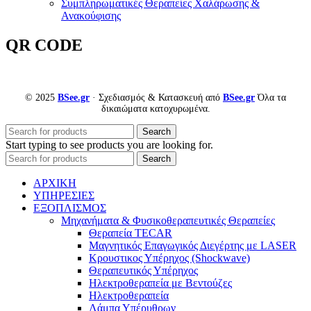
Συμπληρωματικές Θεραπείες Χαλάρωσης &
Ανακούφισης
QR CODE
© 2025
BSee.gr
· Σχεδιασμός & Κατασκευή από
BSee.gr
Όλα τα
δικαιώματα κατοχυρωμένα.
Search
Start typing to see products you are looking for.
Search
ΑΡΧΙΚΗ
ΥΠΗΡΕΣΙΕΣ
ΕΞΟΠΛΙΣΜΟΣ
Μηχανήματα & Φυσικοθεραπευτικές Θεραπείες
Θεραπεία TECAR
Μαγνητικός Επαγωγικός Διεγέρτης με LASER
Κρουστικος Υπέρηχος (Shockwave)
Θεραπευτικός Υπέρηχος
Ηλεκτροθεραπεία με Βεντούζες
Ηλεκτροθεραπεία
Λάμπα Υπέρυθρων