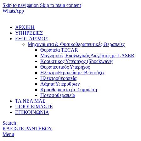
Skip to navigation
Skip to main content
WhatsApp
ΑΡΧΙΚΗ
ΥΠΗΡΕΣΙΕΣ
ΕΞΟΠΛΙΣΜΟΣ
Μηχανήματα & Φυσικοθεραπευτικές Θεραπείες
Θεραπεία TECAR
Μαγνητικός Επαγωγικός Διεγέρτης με LASER
Κρουστικος Υπέρηχος (Shockwave)
Θεραπευτικός Υπέρηχος
Ηλεκτροθεραπεία με Βεντούζες
Ηλεκτροθεραπεία
Λάμπα Υπέρυθρων
Κρυοθεραπεία με Συμπίεση
Πρεσσοθεραπεία
ΤΑ ΝΕΑ ΜΑΣ
ΠΟΙΟΙ ΕΙΜΑΣΤΕ
ΕΠΙΚΟΙΝΩΝΙΑ
Search
ΚΛΕΙΣΤΕ ΡΑΝΤΕΒΟΥ
Menu