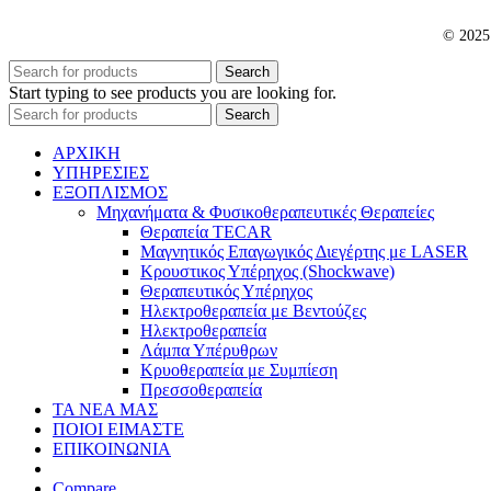
© 202
Search
Start typing to see products you are looking for.
Search
ΑΡΧΙΚΗ
ΥΠΗΡΕΣΙΕΣ
ΕΞΟΠΛΙΣΜΟΣ
Μηχανήματα & Φυσικοθεραπευτικές Θεραπείες
Θεραπεία TECAR
Μαγνητικός Επαγωγικός Διεγέρτης με LASER
Κρουστικος Υπέρηχος (Shockwave)
Θεραπευτικός Υπέρηχος
Ηλεκτροθεραπεία με Βεντούζες
Ηλεκτροθεραπεία
Λάμπα Υπέρυθρων
Κρυοθεραπεία με Συμπίεση
Πρεσσοθεραπεία
ΤΑ ΝΕΑ ΜΑΣ
ΠΟΙΟΙ ΕΙΜΑΣΤΕ
ΕΠΙΚΟΙΝΩΝΙΑ
Compare