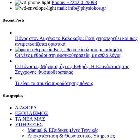
Phone: +2242 0 29098
mail: info@physiokos.gr
Recent Posts
Πόνος στον Αυχένα το Καλοκαίρι: Γιατί χειροτερεύει και πώς
αντιμετωπίζεται οριστικά
Οι νέες μέθοδοι στη φυσικοθεραπεία, με απλά λόγια
Ο Πόνος ως Μήνυμα, όχι ως Εχθρός: Η Επανάσταση της
Σύγχρονης Φυσικοθεραπείας
Τι είναι τα σημεία πυροδότησης πόνου;
Kατηγορίες
ΔΙΑΦΟΡΑ
ΕΞΟΠΛΙΣΜΟΣ
ΤΑ ΝΕΑ ΜΑΣ
ΥΠΗΡΕΣΙΕΣ
Manual & Εξειδικευμένες Τεχνικές
Αποκατάσταση & Θεραπευτικές Υπηρεσίες