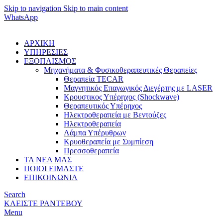
Skip to navigation
Skip to main content
WhatsApp
ΑΡΧΙΚΗ
ΥΠΗΡΕΣΙΕΣ
ΕΞΟΠΛΙΣΜΟΣ
Μηχανήματα & Φυσικοθεραπευτικές Θεραπείες
Θεραπεία TECAR
Μαγνητικός Επαγωγικός Διεγέρτης με LASER
Κρουστικος Υπέρηχος (Shockwave)
Θεραπευτικός Υπέρηχος
Ηλεκτροθεραπεία με Βεντούζες
Ηλεκτροθεραπεία
Λάμπα Υπέρυθρων
Κρυοθεραπεία με Συμπίεση
Πρεσσοθεραπεία
ΤΑ ΝΕΑ ΜΑΣ
ΠΟΙΟΙ ΕΙΜΑΣΤΕ
ΕΠΙΚΟΙΝΩΝΙΑ
Search
ΚΛΕΙΣΤΕ ΡΑΝΤΕΒΟΥ
Menu