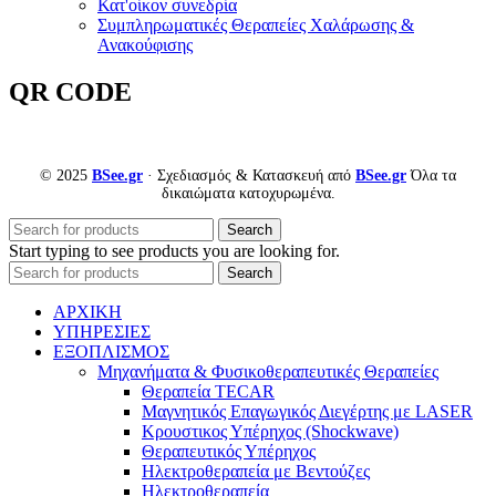
Κατ'οίκον συνεδρία
Συμπληρωματικές Θεραπείες Χαλάρωσης &
Ανακούφισης
QR CODE
© 2025
BSee.gr
· Σχεδιασμός & Κατασκευή από
BSee.gr
Όλα τα
δικαιώματα κατοχυρωμένα.
Search
Start typing to see products you are looking for.
Search
ΑΡΧΙΚΗ
ΥΠΗΡΕΣΙΕΣ
ΕΞΟΠΛΙΣΜΟΣ
Μηχανήματα & Φυσικοθεραπευτικές Θεραπείες
Θεραπεία TECAR
Μαγνητικός Επαγωγικός Διεγέρτης με LASER
Κρουστικος Υπέρηχος (Shockwave)
Θεραπευτικός Υπέρηχος
Ηλεκτροθεραπεία με Βεντούζες
Ηλεκτροθεραπεία