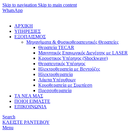
Skip to navigation
Skip to main content
WhatsApp
ΑΡΧΙΚΗ
ΥΠΗΡΕΣΙΕΣ
ΕΞΟΠΛΙΣΜΟΣ
Μηχανήματα & Φυσικοθεραπευτικές Θεραπείες
Θεραπεία TECAR
Μαγνητικός Επαγωγικός Διεγέρτης με LASER
Κρουστικος Υπέρηχος (Shockwave)
Θεραπευτικός Υπέρηχος
Ηλεκτροθεραπεία με Βεντούζες
Ηλεκτροθεραπεία
Λάμπα Υπέρυθρων
Κρυοθεραπεία με Συμπίεση
Πρεσσοθεραπεία
ΤΑ ΝΕΑ ΜΑΣ
ΠΟΙΟΙ ΕΙΜΑΣΤΕ
ΕΠΙΚΟΙΝΩΝΙΑ
Search
ΚΛΕΙΣΤΕ ΡΑΝΤΕΒΟΥ
Menu