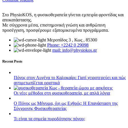
Στο PhysioKOS, η φυσικοθεραπεία γίνεται εμπειρία φροντίδας και
αποκατάστασης.
Με σύγχρονα μέσα, επιστημονική γνώση και ανθρώπινη
προσέγγιση, προσφέρουμε εξατομικευμένα προγράμματα.
Μεροπίδος 3 , Κως , 85300
Phone: +2242 0 29098
mail: info@physiokos.gr
Recent Posts
Πόνος στον Αυχένα το Καλοκαίρι: Γιατί χειροτερεύει και πώς
αντιμετωπίζεται οριστικά
Οι νέες μέθοδοι στη φυσικοθεραπεία, με απλά λόγια
Ο Πόνος ως Μήνυμα, όχι ως Εχθρός: Η Επανάσταση της
Σύγχρονης Φυσικοθεραπείας
Τι είναι τα σημεία πυροδότησης πόνου;