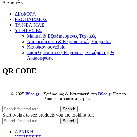
Kατηγορίες
ΔΙΑΦΟΡΑ
ΕΞΟΠΛΙΣΜΟΣ
ΤΑ ΝΕΑ ΜΑΣ
ΥΠΗΡΕΣΙΕΣ
Manual & Εξειδικευμένες Τεχνικές
Αποκατάσταση & Θεραπευτικές Υπηρεσίες
Κατ'οίκον συνεδρία
Συμπληρωματικές Θεραπείες Χαλάρωσης &
Ανακούφισης
QR CODE
© 2025
BSee.gr
· Σχεδιασμός & Κατασκευή από
BSee.gr
Όλα τα
δικαιώματα κατοχυρωμένα.
Search
Start typing to see products you are looking for.
Search
ΑΡΧΙΚΗ