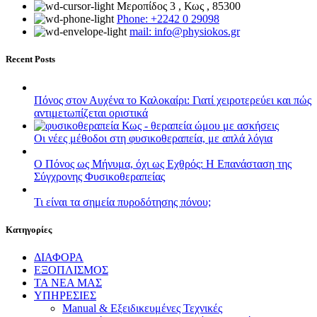
Μεροπίδος 3 , Κως , 85300
Phone: +2242 0 29098
mail: info@physiokos.gr
Recent Posts
Πόνος στον Αυχένα το Καλοκαίρι: Γιατί χειροτερεύει και πώς
αντιμετωπίζεται οριστικά
Οι νέες μέθοδοι στη φυσικοθεραπεία, με απλά λόγια
Ο Πόνος ως Μήνυμα, όχι ως Εχθρός: Η Επανάσταση της
Σύγχρονης Φυσικοθεραπείας
Τι είναι τα σημεία πυροδότησης πόνου;
Kατηγορίες
ΔΙΑΦΟΡΑ
ΕΞΟΠΛΙΣΜΟΣ
ΤΑ ΝΕΑ ΜΑΣ
ΥΠΗΡΕΣΙΕΣ
Manual & Εξειδικευμένες Τεχνικές