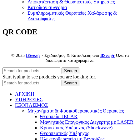
Αποκατάσταση & Θεραπευτικές Υπηρεσίες
Κατ'οίκον συνεδρία
Συμπληρωματικές Θεραπείες Χαλάρωσης &
Ανακούφισης
QR CODE
© 2025
BSee.gr
· Σχεδιασμός & Κατασκευή από
BSee.gr
Όλα τα
δικαιώματα κατοχυρωμένα.
Search
Start typing to see products you are looking for.
Search
ΑΡΧΙΚΗ
ΥΠΗΡΕΣΙΕΣ
ΕΞΟΠΛΙΣΜΟΣ
Μηχανήματα & Φυσικοθεραπευτικές Θεραπείες
Θεραπεία TECAR
Μαγνητικός Επαγωγικός Διεγέρτης με LASER
Κρουστικος Υπέρηχος (Shockwave)
Θεραπευτικός Υπέρηχος
Ηλεκτροθεραπεία με Βεντούζες