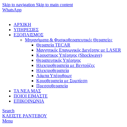
Skip to navigation
Skip to main content
WhatsApp
ΑΡΧΙΚΗ
ΥΠΗΡΕΣΙΕΣ
ΕΞΟΠΛΙΣΜΟΣ
Μηχανήματα & Φυσικοθεραπευτικές Θεραπείες
Θεραπεία TECAR
Μαγνητικός Επαγωγικός Διεγέρτης με LASER
Κρουστικος Υπέρηχος (Shockwave)
Θεραπευτικός Υπέρηχος
Ηλεκτροθεραπεία με Βεντούζες
Ηλεκτροθεραπεία
Λάμπα Υπέρυθρων
Κρυοθεραπεία με Συμπίεση
Πρεσσοθεραπεία
ΤΑ ΝΕΑ ΜΑΣ
ΠΟΙΟΙ ΕΙΜΑΣΤΕ
ΕΠΙΚΟΙΝΩΝΙΑ
Search
ΚΛΕΙΣΤΕ ΡΑΝΤΕΒΟΥ
Menu