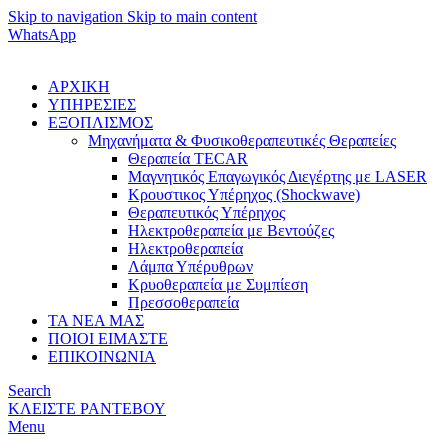
Skip to navigation
Skip to main content
WhatsApp
ΑΡΧΙΚΗ
ΥΠΗΡΕΣΙΕΣ
ΕΞΟΠΛΙΣΜΟΣ
Μηχανήματα & Φυσικοθεραπευτικές Θεραπείες
Θεραπεία TECAR
Μαγνητικός Επαγωγικός Διεγέρτης με LASER
Κρουστικος Υπέρηχος (Shockwave)
Θεραπευτικός Υπέρηχος
Ηλεκτροθεραπεία με Βεντούζες
Ηλεκτροθεραπεία
Λάμπα Υπέρυθρων
Κρυοθεραπεία με Συμπίεση
Πρεσσοθεραπεία
ΤΑ ΝΕΑ ΜΑΣ
ΠΟΙΟΙ ΕΙΜΑΣΤΕ
ΕΠΙΚΟΙΝΩΝΙΑ
Search
ΚΛΕΙΣΤΕ ΡΑΝΤΕΒΟΥ
Menu