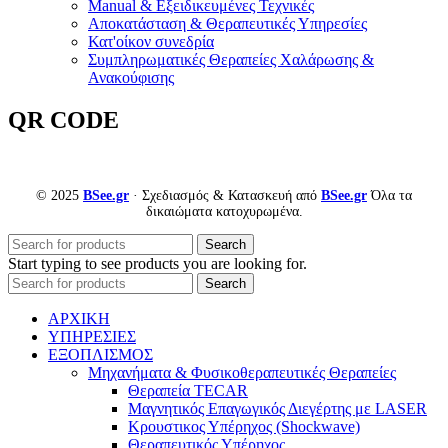
Manual & Εξειδικευμένες Τεχνικές
Αποκατάσταση & Θεραπευτικές Υπηρεσίες
Κατ'οίκον συνεδρία
Συμπληρωματικές Θεραπείες Χαλάρωσης &
Ανακούφισης
QR CODE
© 2025
BSee.gr
· Σχεδιασμός & Κατασκευή από
BSee.gr
Όλα τα
δικαιώματα κατοχυρωμένα.
Search
Start typing to see products you are looking for.
Search
ΑΡΧΙΚΗ
ΥΠΗΡΕΣΙΕΣ
ΕΞΟΠΛΙΣΜΟΣ
Μηχανήματα & Φυσικοθεραπευτικές Θεραπείες
Θεραπεία TECAR
Μαγνητικός Επαγωγικός Διεγέρτης με LASER
Κρουστικος Υπέρηχος (Shockwave)
Θεραπευτικός Υπέρηχος