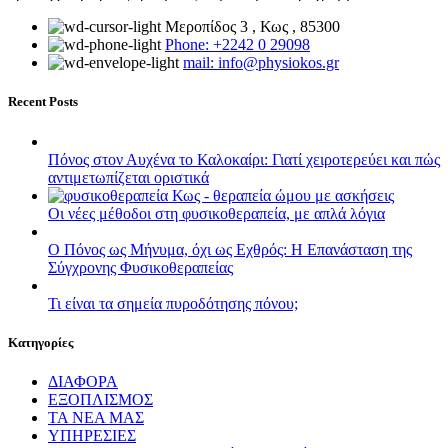
Μεροπίδος 3 , Κως , 85300
Phone: +2242 0 29098
mail: info@physiokos.gr
Recent Posts
Πόνος στον Αυχένα το Καλοκαίρι: Γιατί χειροτερεύει και πώς
αντιμετωπίζεται οριστικά
Οι νέες μέθοδοι στη φυσικοθεραπεία, με απλά λόγια
Ο Πόνος ως Μήνυμα, όχι ως Εχθρός: Η Επανάσταση της
Σύγχρονης Φυσικοθεραπείας
Τι είναι τα σημεία πυροδότησης πόνου;
Kατηγορίες
ΔΙΑΦΟΡΑ
ΕΞΟΠΛΙΣΜΟΣ
ΤΑ ΝΕΑ ΜΑΣ
ΥΠΗΡΕΣΙΕΣ